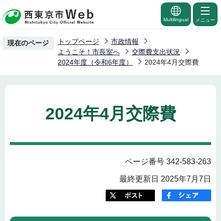
こ
の
Multilingual
メニュー
ペ
トップページ
市政情報
現在のページ
ー
ようこそ！市長室へ
交際費支出状況
ジ
2024年度（令和6年度）
2024年4月交際費
の
先
頭
2024年4月交際費
で
す
ページ番号 342-583-263
最終更新日 2025年7月7日