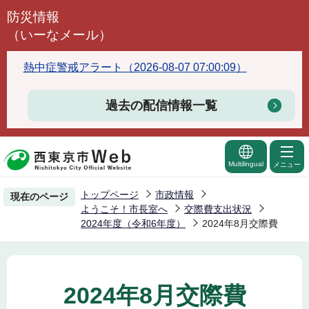
こ
防災情報
の
（いーなメール）
ペ
ー
熱中症警戒アラート（2026-08-07 07:00:09）
ジ
の
過去の配信情報一覧
先
頭
で
Multilingual
メニュー
す
トップページ
市政情報
現在のページ
ようこそ！市長室へ
交際費支出状況
2024年度（令和6年度）
2024年8月交際費
2024年8月交際費