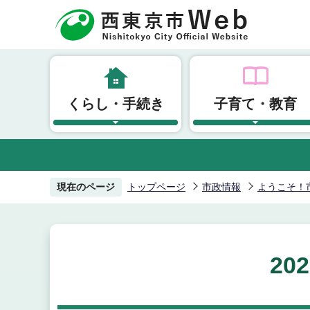
こ
の
ペ
ー
ジ
くらし・手続き
子育て・教育
の
先
頭
で
す
現在のページ
トップページ
市政情報
ようこそ！
20