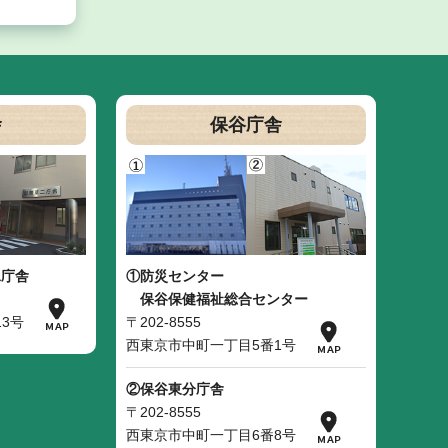
舎
保谷庁舎
二庁舎
①防災センター
保谷保健福祉総合センター
3号
〒202-8555
西東京市中町一丁目5番1号
②保谷東分庁舎
〒202-8555
西東京市中町一丁目6番8号