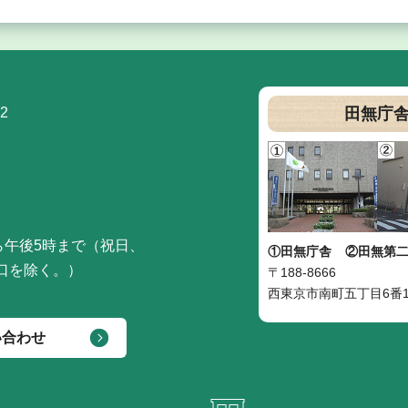
2
田無庁
ら午後5時まで（祝日、
①田無庁舎
②田無第
口を除く。）
〒188-8666
西東京市南町五丁目6番1
い合わせ