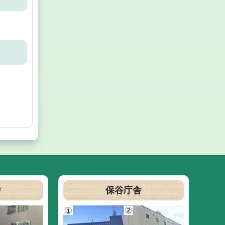
舎
保谷庁舎