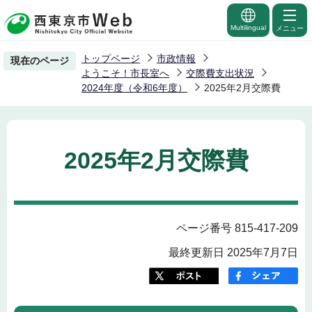
こ
の
Multilingual
メニュー
ペ
トップページ
市政情報
現在のページ
ー
ようこそ！市長室へ
交際費支出状況
ジ
2024年度（令和6年度）
2025年2月交際費
の
先
頭
2025年2月交際費
で
す
ページ番号 815-417-209
最終更新日 2025年7月7日