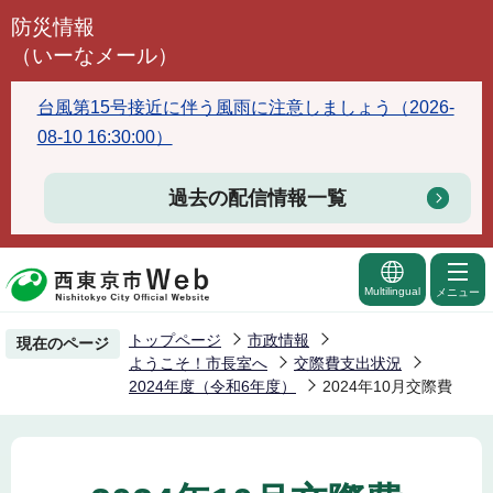
こ
防災情報
の
（いーなメール）
ペ
ー
台風第15号接近に伴う風雨に注意しましょう（2026-
ジ
08-10 16:30:00）
の
先
過去の配信情報一覧
頭
で
す
Multilingual
メニュー
トップページ
市政情報
現在のページ
ようこそ！市長室へ
交際費支出状況
2024年度（令和6年度）
2024年10月交際費