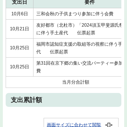
支出日
要件
10月6日
三和会秋の子供まつり参加に伴う会費
友好都市（北杜市）「2024須玉甲斐源氏祭
10月21日
に伴う手土産代 伝票起票
福岡市認知症支援の取組等の視察に伴う手土
10月25日
代 伝票起票
第31回在京下郷の集い交流パーティー参加
10月25日
費
当月分合計額
支出累計額
画面サイズに合わせて閲覧