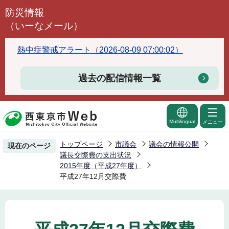
こ
防災情報
の
（いーなメール）
ペ
ー
熱中症警戒アラート（2026-08-09 07:00:02）
ジ
の
過去の配信情報一覧
先
頭
で
Multilingual
メニュー
す
トップページ
市議会
議会の情報公開
現在のページ
議長交際費の支出状況
2015年度（平成27年度）
平成27年12月交際費