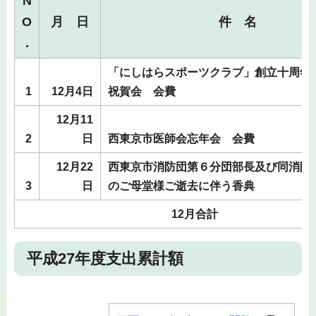
N
O
月 日
件 名
.
「にしはらスポーツクラブ」創立十周年
1
12月4日
祝賀会 会費
12月11
2
日
西東京市医師会忘年会 会費
12月22
西東京市消防団第６分団部長及び同消防
3
日
のご母堂様ご逝去に伴う香典
12月合計
平成27年度支出累計額