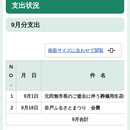
支出状況
9月分支出
画面サイズに合わせて閲覧
N
O
月 日
件 名
.
1
9月1日
元田無市長のご逝去に伴う葬儀用生花代
2
9月18日
谷戸ふるさとまつり 会費
9月合計