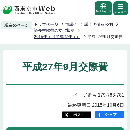
こ
の
Multilingual
メニュー
ペ
トップページ
市議会
議会の情報公開
現在のページ
ー
議長交際費の支出状況
ジ
2015年度（平成27年度）
平成27年9月交際費
の
先
頭
平成27年9月交際費
で
す
ページ番号 179-783-781
最終更新日 2015年10月6日