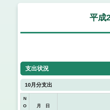
平成
支出状況
10月分支出
N
O
月 日