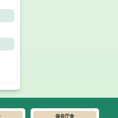
舎
保谷庁舎