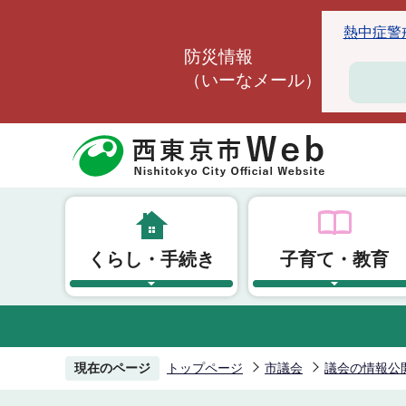
こ
熱中症警戒ア
の
防災情報
ペ
（いーなメール）
ー
ジ
の
先
頭
で
す
くらし・手続き
子育て・教育
現在のページ
トップページ
市議会
議会の情報公