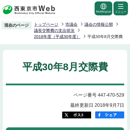
こ
の
Multilingual
メニュー
ペ
トップページ
市議会
議会の情報公開
現在のページ
ー
議長交際費の支出状況
ジ
2018年度（平成30年度）
平成30年8月交際費
の
先
頭
平成30年8月交際費
で
す
ページ番号 447-470-529
最終更新日 2018年9月7日