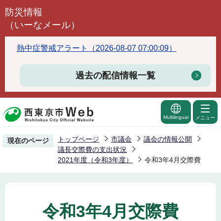
こ
防災情報
の
（いーなメール）
ペ
ー
熱中症警戒アラート（2026-08-07 07:00:09）
ジ
の
過去の配信情報一覧
先
頭
で
Multilingual
メニュー
す
トップページ
市議会
議会の情報公開
現在のページ
議長交際費の支出状況
2021年度（令和3年度）
令和3年4月交際費
令和3年4月交際費