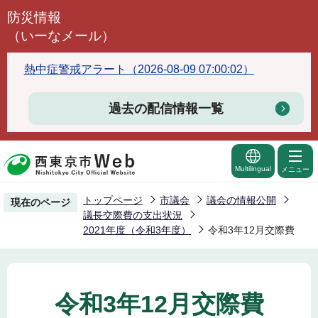
こ
防災情報
の
（いーなメール）
ペ
ー
熱中症警戒アラート（2026-08-09 07:00:02）
ジ
の
過去の配信情報一覧
先
頭
で
Multilingual
メニュー
す
トップページ
市議会
議会の情報公開
現在のページ
議長交際費の支出状況
2021年度（令和3年度）
令和3年12月交際費
令和3年12月交際費