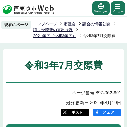
こ
の
Multilingual
メニュー
ペ
トップページ
市議会
議会の情報公開
現在のページ
ー
議長交際費の支出状況
ジ
2021年度（令和3年度）
令和3年7月交際費
の
先
頭
令和3年7月交際費
で
す
ページ番号 897-062-801
最終更新日 2021年8月19日