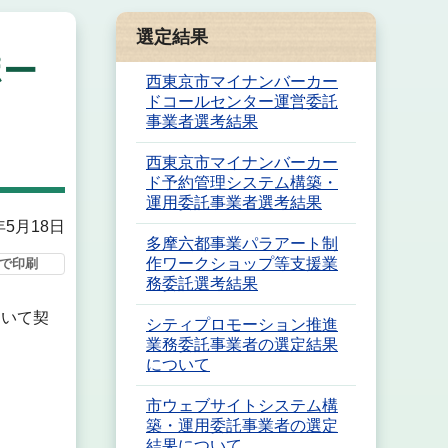
選定結果
ポー
西東京市マイナンバーカー
ドコールセンター運営委託
事業者選考結果
西東京市マイナンバーカー
ド予約管理システム構築・
運用委託事業者選考結果
年5月18日
多摩六都事業パラアート制
作ワークショップ等支援業
で印刷
務委託選考結果
おいて契
シティプロモーション推進
業務委託事業者の選定結果
について
市ウェブサイトシステム構
築・運用委託事業者の選定
結果について