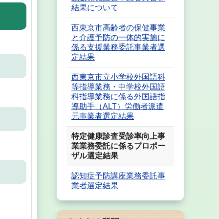
結果について
西東京市高齢者の保健事業
と介護予防の一体的実施に
係る支援業務委託事業者選
定結果
西東京市立小学校外国語科
等指導業務・中学校外国語
科指導業務に係る外国語指
導助手（ALT）労働者派遣
元事業者選定結果
特定健康診査受診率向上事
業業務委託に係るプロポー
ザル選定結果
認知症予防講座業務委託事
業者選定結果