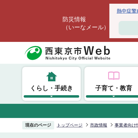
こ
熱中症警戒ア
の
防災情報
ペ
（いーなメール）
ー
ジ
の
先
頭
で
す
くらし・手続き
子育て・教育
現在のページ
トップページ
市政情報
事業者向け