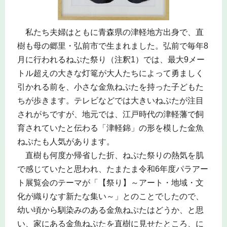
私たち夫婦はともに青森県の津軽地方出身で、直
樹も母の郷里・弘前市で生まれました。弘前で毎年8
月に行われるねぷた祭り（注釈1）では、最大9メー
トル超えの大きな灯篭が大人たちによって勇ましく
引かれる前を、小さな金魚ねぷたを持った子どもた
ちが歩きます。テレビなどでは大きいねぷたが注目
されがちですが、地元では、江戸時代の津軽藩で飼
育されていたと伝わる「津軽錦」の形を模した金魚
ねぷたも人気があります。
直樹も何度か帰省した折、ねぷた祭りの熱気を肌
で感じていたと思われ、たまたま令和6年度パラアー
ト展覧会のテーマが「【祭り】～アート・地域・文
化が織りなす新たな集い～」とのことでしたので、
幼い頃から馴染みのある金魚ねぷたはどうか、と思
い、家にある金魚ねぷたを直樹に見せたところ、に