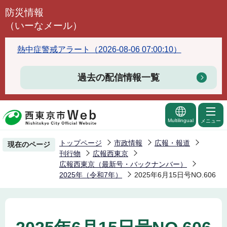
こ
防災情報
の
（いーなメール）
ペ
ー
熱中症警戒アラート（2026-08-06 07:00:10）
ジ
の
過去の配信情報一覧
先
頭
で
Multilingual
メニュー
す
トップページ
市政情報
広報・報道
現在のページ
刊行物
広報西東京
広報西東京（最新号・バックナンバー）
2025年（令和7年）
2025年6月15日号NO.606