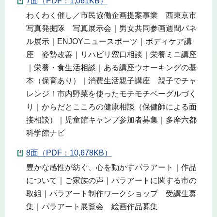
7面（PDF：1,061KB）
わくわく催し／市民協働企画提案事業 西東京市
写真発掘隊 写真展示会｜男女共同参画週間パネ
ル展示｜ENJOYニュースポーツ｜ボディケア講
座 姿勢改善｜リハビリ窓口相談｜栄養ミニ講座
｜栄養・食生活相談｜ある講座ウオーキングの基
本（保育あり）｜消費生活親子講座 親子でチャ
レンジ！市内野菜を使ったモチモチベーグルづく
り｜からだとこころの健康相談（保健師による面
接相談）｜児童館キャンプ参加者募集｜多摩六都
科学館ナビ
8面（PDF：10,678KB）
豊かな感性が紡ぐ、心を動かすパラアート｜作品
について｜ご家族の声｜パラアートに関する市の
取組｜パラアート制作ワークショップ 受講生募
集｜パラアート展覧会 絵画作品募集