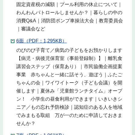
固定資産税の減額｜プール利用の休止について｜
わんわんパトロールしませんか？｜暮らしの中の
消費Q&A｜消防団ポンプ車操法大会｜教育委員会
｜審議会など
6面（PDF：1,295KB）
のびのび子育て／病気の子どもをお預かりします
【病児・病後児保育室（事前登録制）】｜離乳食
講習会ステップ（保育あり）｜市民協働企画提案
事業 赤ちゃんと一緒に話そう、遊ぼう｜ふたご
ちゃんの会｜ワイワイトーク（子ども会議）を開
催します｜夏休み「児童館ランチタイム」オープ
ン！ 小学生の昼食利用ができます｜いきいきシ
ニア／もの忘れ予防検診｜認知症のある人を地域
でみまもる取組 万が一のために申請しておきま
せんか？