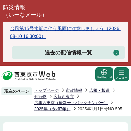
こ
防災情報
の
（いーなメール）
ペ
ー
台風第15号接近に伴う風雨に注意しましょう（2026-
ジ
08-10 16:30:00）
の
先
過去の配信情報一覧
頭
で
す
Multilingual
メニュー
トップページ
市政情報
広報・報道
現在のページ
刊行物
広報西東京
広報西東京（最新号・バックナンバー）
2025年（令和7年）
2025年1月1日号NO.595