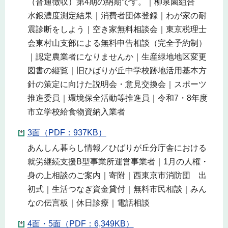
（普通徴収）第4期の納期です。｜柳泉園組合
水銀濃度測定結果｜消費者団体登録｜わが家の耐
震診断をしよう｜空き家無料相談会｜東京税理士
会東村山支部による無料申告相談（完全予約制）
｜認定農業者になりませんか｜生産緑地地区変更
図書の縦覧｜旧ひばりが丘中学校跡地活用基本方
針の策定に向けた説明会・意見交換会｜スポーツ
推進委員｜環境保全活動等推進員｜令和7・8年度
市立学校給食物資納入業者
3面（PDF：937KB）
あんしん暮らし情報／ひばりが丘分庁舎における
就労継続支援B型事業所運営事業者｜1月の人権・
身の上相談のご案内｜寄附｜西東京市消防団 出
初式｜生活つなぎ資金貸付｜無料市民相談｜みん
なの伝言板｜休日診療｜電話相談
4面・5面（PDF：6,349KB）