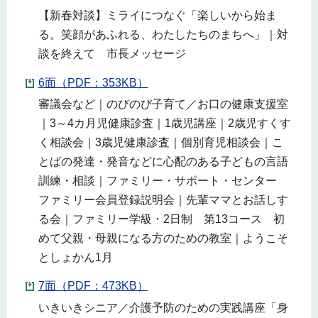
【新春対談】ミライにつなぐ「楽しいから始ま
る。笑顔があふれる、わたしたちのまちへ」｜対
談を終えて 市長メッセージ
6面（PDF：353KB）
審議会など｜のびのび子育て／お口の健康支援室
｜3～4カ月児健康診査｜1歳児講座｜2歳児すくす
く相談会｜3歳児健康診査｜個別育児相談会｜こ
とばの発達・発音などに心配のある子どもの言語
訓練・相談｜ファミリー・サポート・センター
ファミリー会員登録説明会｜先輩ママとお話しす
る会｜ファミリー学級・2日制 第13コース 初
めて父親・母親になる方のための教室｜ようこそ
としょかん1月
7面（PDF：473KB）
いきいきシニア／介護予防のための実践講座「身