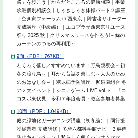
路」を歩こう｜からだとこころの健康相談｜事業
承継個別相談会｜しゃきしゃき体操パート２講座
｜空き家フォーラム in 西東京｜障害者サポーター
養成講座（中級編）｜エコプラザ西東京リユース
祭り 2025 秋｜クリスマスリースを作ろう!～緑の
カーテンのつるの再利用～
9面（PDF：767KB）
わくわく催し／すすめています！野鳥観察会～初
冬の渡り鳥～｜耳から昔話を楽しむ～大人のため
のおはなし会～｜糖尿病予防講座｜柳泉園組合 冬
の２大イベント｜シニアゲーム LIVE vol.３｜「コ
コスポ東伏見」令和７年度会員・教室参加者募集
10面（PDF：1,049KB）
庭の緑地化ガーデニング講座（初冬編）｜同行援
護従業者 養成研修｜多摩六都科学館ナビ｜３虐待
防止キャンペーン｜私らしく働くハンサムママ