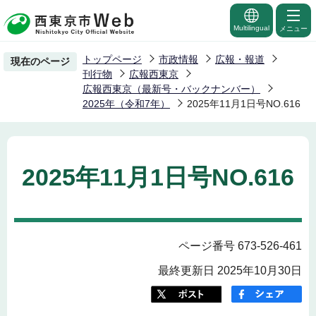
こ
の
Multilingual
メニュー
ペ
トップページ
市政情報
広報・報道
現在のページ
ー
刊行物
広報西東京
ジ
広報西東京（最新号・バックナンバー）
2025年（令和7年）
2025年11月1日号NO.616
の
先
頭
で
2025年11月1日号NO.616
す
ページ番号 673-526-461
最終更新日 2025年10月30日