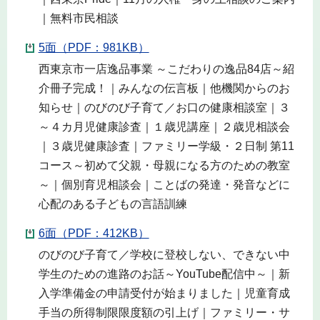
｜無料市民相談
5面（PDF：981KB）
西東京市一店逸品事業 ～こだわりの逸品84店～紹
介冊子完成！｜みんなの伝言板｜他機関からのお
知らせ｜のびのび子育て／お口の健康相談室｜３
～４カ月児健康診査｜１歳児講座｜２歳児相談会
｜３歳児健康診査｜ファミリー学級・２日制 第11
コース～初めて父親・母親になる方のための教室
～｜個別育児相談会｜ことばの発達・発音などに
心配のある子どもの言語訓練
6面（PDF：412KB）
のびのび子育て／学校に登校しない、できない中
学生のための進路のお話～YouTube配信中～｜新
入学準備金の申請受付が始まりました｜児童育成
手当の所得制限限度額の引上げ｜ファミリー・サ