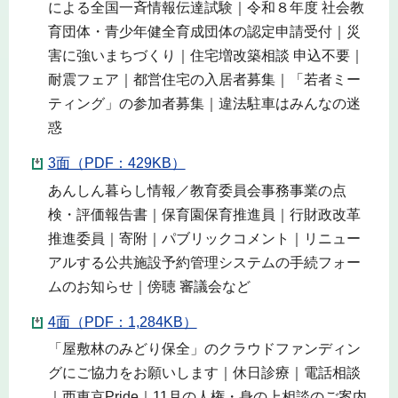
による全国一斉情報伝達試験｜令和８年度 社会教
育団体・青少年健全育成団体の認定申請受付｜災
害に強いまちづくり｜住宅増改築相談 申込不要｜
耐震フェア｜都営住宅の入居者募集｜「若者ミー
ティング」の参加者募集｜違法駐車はみんなの迷
惑
3面（PDF：429KB）
あんしん暮らし情報／教育委員会事務事業の点
検・評価報告書｜保育園保育推進員｜行財政改革
推進委員｜寄附｜パブリックコメント｜リニュー
アルする公共施設予約管理システムの手続フォー
ムのお知らせ｜傍聴 審議会など
4面（PDF：1,284KB）
「屋敷林のみどり保全」のクラウドファンディン
グにご協力をお願いします｜休日診療｜電話相談
｜西東京Pride｜11月の人権・身の上相談のご案内