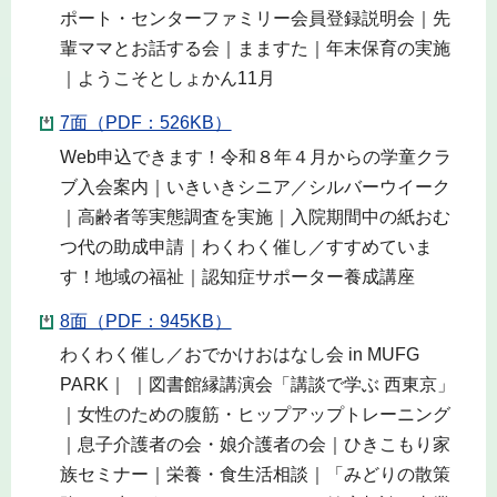
ポート・センターファミリー会員登録説明会｜先
輩ママとお話する会｜まますた｜年末保育の実施
｜ようこそとしょかん11月
7面（PDF：526KB）
Web申込できます！令和８年４月からの学童クラ
ブ入会案内｜いきいきシニア／シルバーウイーク
｜高齢者等実態調査を実施｜入院期間中の紙おむ
つ代の助成申請｜わくわく催し／すすめていま
す！地域の福祉｜認知症サポーター養成講座
8面（PDF：945KB）
わくわく催し／おでかけおはなし会 in MUFG
PARK｜ ｜図書館縁講演会「講談で学ぶ 西東京」
｜女性のための腹筋・ヒップアップトレーニング
｜息子介護者の会・娘介護者の会｜ひきこもり家
族セミナー｜栄養・食生活相談｜「みどりの散策