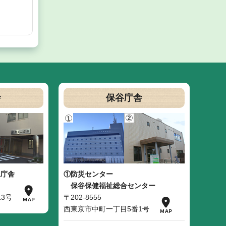
舎
保谷庁舎
二庁舎
①防災センター
保谷保健福祉総合センター
3号
〒202-8555
西東京市中町一丁目5番1号