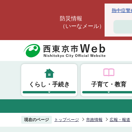
こ
熱中症警戒ア
の
防災情報
ペ
（いーなメール）
ー
ジ
の
先
頭
で
す
くらし・手続き
子育て・教育
現在のページ
トップページ
市政情報
広報・報道