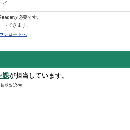
ナビ
 Readerが必要です。
ロードできます。
rのダウンロードへ
ン課
が担当しています。
目6番13号