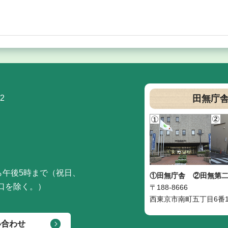
2
田無庁
ら午後5時まで（祝日、
①田無庁舎
②田無第
口を除く。）
〒188-8666
西東京市南町五丁目6番1
い合わせ