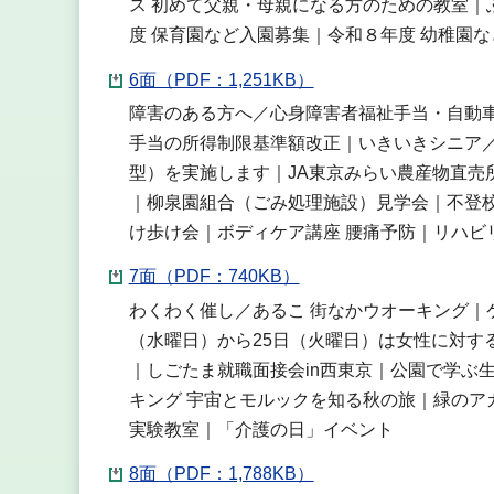
ス 初めて父親・母親になる方のための教室｜
度 保育園など入園募集｜令和８年度 幼稚園
6面（PDF：1,251KB）
障害のある方へ／心身障害者福祉手当・自動
手当の所得制限基準額改正｜いきいきシニア
型）を実施します｜JA東京みらい農産物直売
｜柳泉園組合（ごみ処理施設）見学会｜不登
け歩け会｜ボディケア講座 腰痛予防｜リハビ
7面（PDF：740KB）
わくわく催し／あるこ 街なかウオーキング｜
（水曜日）から25日（火曜日）は女性に対す
｜しごたま就職面接会in西東京｜公園で学ぶ
キング 宇宙とモルックを知る秋の旅｜緑のア
実験教室｜「介護の日」イベント
8面（PDF：1,788KB）