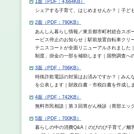
1面（PDF：4,664KB）
シェアする子育て、はじめませんか？｜子ど
2面（PDF：790KB）
あんしん暮らし情報／東京都市町村総合スポ
ービス停止のお知らせ｜駅前放置自転車クリ
テニスコートが全面リニューアルされました
制度」掛金の一部を補助します｜国勢調査へ
3面（PDF：706KB）
特殊詐欺電話の対策はお済みですか？｜みん
を公表します｜財政白書・市税白書を作成し
4面（PDF：742KB）
無料市民相談｜第３回胃がん検診（胃部エッ
5面（PDF：700KB）
暮らしの中の消費Q&A｜のびのび子育て／離