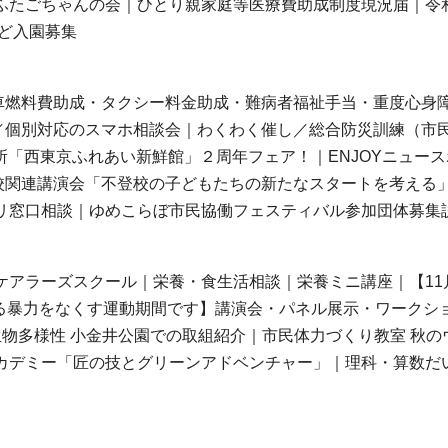
ふたごちゃんの会｜ひとり親家庭等医療費助成制度現況届｜令
など入園募集
車燃料費助成・タクシー料金助成・難病者福祉手当・重度心身
／個別対応のスマホ相談会｜わくわく催し／総合防災訓練（市
所「西東京ふれあい新鮮館」２周年フェア！｜ENJOYニュース
校関連講演会「不登校の子どもたちの新たなスタートを考える
リ窓口相談｜ゆめこらぼ市民協働フェスティバル参加団体募集
ケアラーズスクール｜栄養・食生活相談｜栄養ミニ講座｜【11月
る暴力をなくす運動期間です】講演会・パネル展示・ワークシ
生物多様性 小金井公園での取組紹介｜市民体力づくり教室 秋の
カデミー「匠の技とグリーンアドベンチャー」｜理科・算数だ