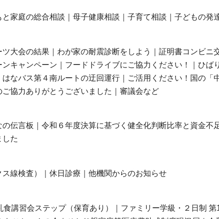
もと家庭の総合相談｜母子健康相談｜子育て相談｜子どもの発
ーツ大会の結果｜わが家の耐震診断をしよう｜証明書コンビニ
ーンキャンペーン｜フードドライブにご協力ください！｜ひば
｜はなバス第４南ルートの迂回運行｜ご活用ください！国の「
のご協力ありがとうございました｜審議会など
なの伝言板｜令和６年度決算に基づく健全化判断比率と資金不
ました
クス線検査）｜休日診療｜他機関からのお知らせ
乳食講習会ステップ（保育あり）｜ファミリー学級・２日制 第1