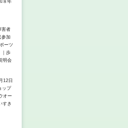
和８年
障害者
民参加
ポーツ
」｜歩
説明会
12日
ョップ
ウオー
いすき