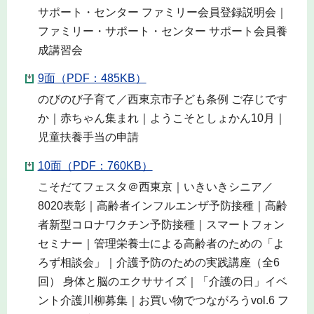
サポート・センター ファミリー会員登録説明会｜
ファミリー・サポート・センター サポート会員養
成講習会
9面（PDF：485KB）
のびのび子育て／西東京市子ども条例 ご存じです
か｜赤ちゃん集まれ｜ようこそとしょかん10月｜
児童扶養手当の申請
10面（PDF：760KB）
こそだてフェスタ＠西東京｜いきいきシニア／
8020表彰｜高齢者インフルエンザ予防接種｜高齢
者新型コロナワクチン予防接種｜スマートフォン
セミナー｜管理栄養士による高齢者のための「よ
ろず相談会」｜介護予防のための実践講座（全6
回） 身体と脳のエクササイズ｜「介護の日」イベ
ント介護川柳募集｜お買い物でつながろうvol.6 フ