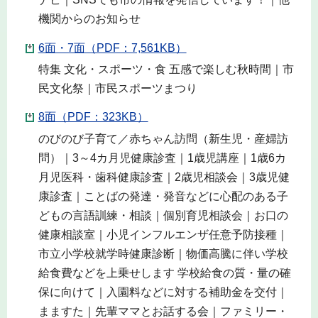
機関からのお知らせ
6面・7面（PDF：7,561KB）
特集 文化・スポーツ・食 五感で楽しむ秋時間｜市
民文化祭｜市民スポーツまつり
8面（PDF：323KB）
のびのび子育て／赤ちゃん訪問（新生児・産婦訪
問）｜3～4カ月児健康診査｜1歳児講座｜1歳6カ
月児医科・歯科健康診査｜2歳児相談会｜3歳児健
康診査｜ことばの発達・発音などに心配のある子
どもの言語訓練・相談｜個別育児相談会｜お口の
健康相談室｜小児インフルエンザ任意予防接種｜
市立小学校就学時健康診断｜物価高騰に伴い学校
給食費などを上乗せします 学校給食の質・量の確
保に向けて｜入園料などに対する補助金を交付｜
まますた｜先輩ママとお話する会｜ファミリー・