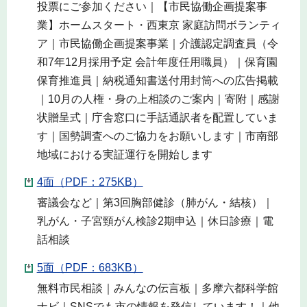
投票にご参加ください｜【市民協働企画提案事
業】ホームスタート・西東京 家庭訪問ボランティ
ア｜市民協働企画提案事業｜介護認定調査員（令
和7年12月採用予定 会計年度任用職員）｜保育園
保育推進員｜納税通知書送付用封筒への広告掲載
｜10月の人権・身の上相談のご案内｜寄附｜感謝
状贈呈式｜庁舎窓口に手話通訳者を配置していま
す｜国勢調査へのご協力をお願いします｜市南部
地域における実証運行を開始します
4面（PDF：275KB）
審議会など｜第3回胸部健診（肺がん・結核）｜
乳がん・子宮頸がん検診2期申込｜休日診療｜電
話相談
5面（PDF：683KB）
無料市民相談｜みんなの伝言板｜多摩六都科学館
ナビ｜SNSでも市の情報を発信しています！｜他