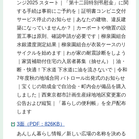
ンジ2025 スタート｜「第十二回特別弔慰金」に関
する手続は事前にご予約を｜証明書コンビニ交付
サービス停止のお知らせ｜あなたの建物、違反建
築になっていませんか？｜カーポートや物置の設
置工事は原則、確認申請が必要です｜柳泉園組合
水銀濃度測定結果｜柳泉園組合が衣装ケースのリ
サイクルを始めます｜わが家の耐震診断をしよう
｜家賃補助付住宅の入居者募集（抽せん）｜油・
断・快適！下水道 下水道に油を流さないで｜令和
7年度秋の地域合同 パトロール出発式のお知らせ
｜宝くじの助成金で自治会・町内会が備品を購入
しました｜西東京都市計画生産緑地地区変更案の
公告および縦覧｜「暮らしの便利帳」を全戸配布
します
3面（PDF：826KB）
あんしん暮らし情報／新しい広場の名称を決める