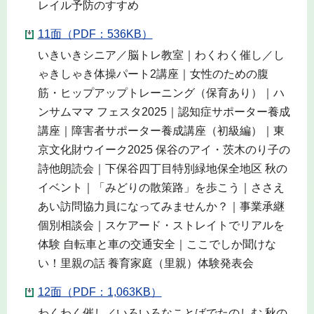
レイル予防のすすめ
11面（PDF：536KB）
いきいきシニア／脳トレ教室｜わくわく催し／し
ゃきしゃき体操パート2講座｜女性のための腹
筋・ヒップアップトレーニング（保育あり）｜ハ
ンサムママ フェスタ2025｜認知症サポーター養成
講座｜障害者サポーター養成講座（初級編）｜東
京文化財ウイーク2025 保谷のアイ・茨木のり子の
詩他朗読会｜下保谷四丁目特別緑地保全地区 秋の
イベント｜「みどりの散策路」を歩こう｜ささえ
あい訪問協力員になってみませんか？｜事業承継
個別相談会｜スケアード・ストレイトでリアルを
体験 自転車と車の交通安全｜ここでしか聞けな
い！里親の話 養育家庭（里親）体験発表会
12面（PDF：1,063KB）
わくわく催し／いろいろなことばでたのしむ 秋の