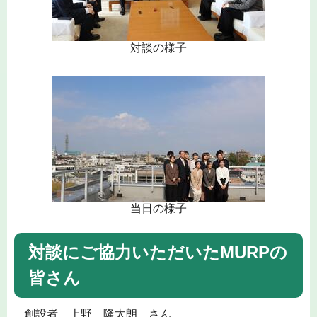
対談の様子
当日の様子
対談にご協力いただいたMURPの
皆さん
創設者 上野 隆太朗 さん