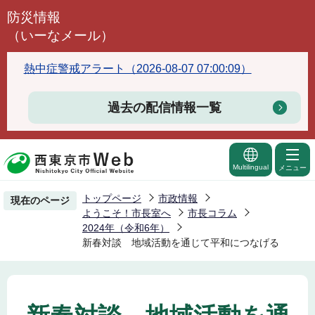
こ
防災情報
の
（いーなメール）
ペ
ー
熱中症警戒アラート（2026-08-07 07:00:09）
ジ
の
過去の配信情報一覧
先
頭
で
Multilingual
メニュー
す
トップページ
市政情報
現在のページ
ようこそ！市長室へ
市長コラム
2024年（令和6年）
新春対談 地域活動を通じて平和につなげる