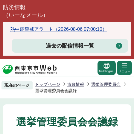
こ
防災情報
の
（いーなメール）
ペ
ー
熱中症警戒アラート（2026-08-06 07:00:10）
ジ
の
過去の配信情報一覧
先
頭
で
Multilingual
メニュー
す
トップページ
市政情報
選挙管理委員会
現在のページ
選挙管理委員会会議録
選挙管理委員会会議録