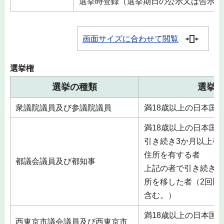
選挙時登録（選挙期日の公示又は告示日
画面サイズに合わせて閲覧
選挙権
選挙の種類
選挙
衆議院議員及び参議院議員
満18歳以上の日本国
満18歳以上の日本国
引き続き3か月以上都
住所を有する者
都議会議員及び都知事
上記の者で引き続き都
所を移した者（2回以
含む。）
満18歳以上の日本国
西東京市議会議員及び西東京市