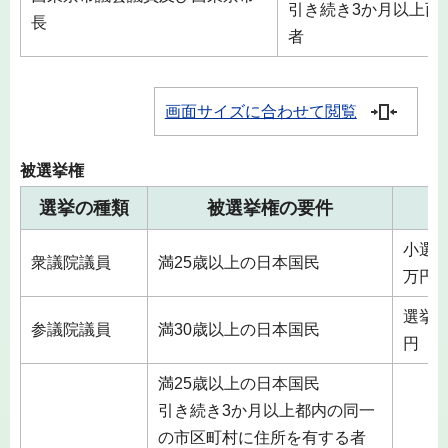
引き続き3か月以上西
長
者
画面サイズに合わせて閲覧
被選挙権
選挙の種類
被選挙権の要件
小選挙
衆議院議員
満25歳以上の日本国民
万円
選挙区
参議院議員
満30歳以上の日本国民
円
満25歳以上の日本国民
引き続き3か月以上都内の同一
の市区町村に住所を有する者