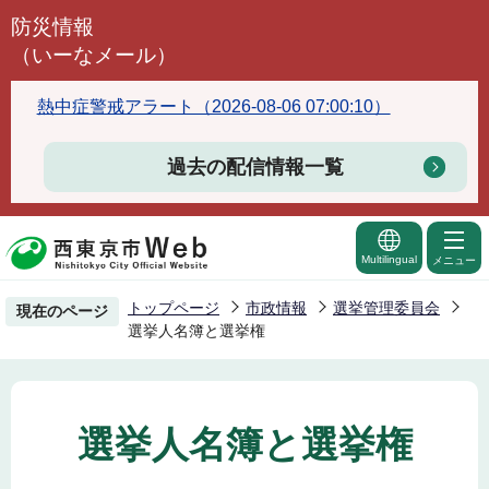
こ
防災情報
の
（いーなメール）
ペ
ー
熱中症警戒アラート（2026-08-06 07:00:10）
ジ
の
過去の配信情報一覧
先
頭
で
Multilingual
メニュー
す
トップページ
市政情報
選挙管理委員会
現在のページ
選挙人名簿と選挙権
選挙人名簿と選挙権