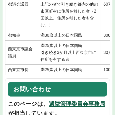
都議会議員
上記の者で引き続き都内の他の
60万
市区町村に住所を移した者（2
回以上、住所を移した者も含
む。）
都知事
満30歳以上の日本国民
300
満25歳以上の日本国民
西東京市議会
引き続き3か月以上西東京市に
30万
議員
住所を有する者
西東京市長
満25歳以上の日本国民
100
お問い合わせ
このページは、
選挙管理委員会事務局
が担当しています。