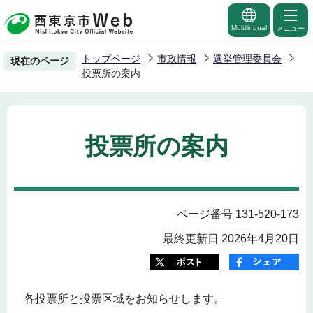
こ
の
Multilingual
メニュー
ペ
トップページ
市政情報
選挙管理委員会
現在のページ
ー
投票所の案内
ジ
の
先
投票所の案内
頭
で
す
ページ番号 131-520-173
最終更新日 2026年4月20日
各投票所と投票区域をお知らせします。