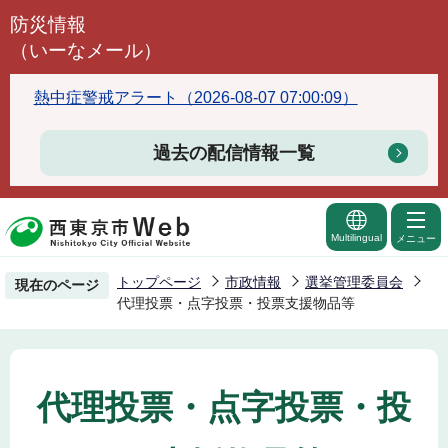
こ
防災情報
の
（いーなメール）
ペ
ー
熱中症警戒アラート（2026-08-07 07:00:09）
ジ
の
過去の配信情報一覧
先
頭
で
Multilingual
メニュー
す
トップページ
市政情報
選挙管理委員会
現在のページ
代理投票・点字投票・投票支援物品等
代理投票・点字投票・投