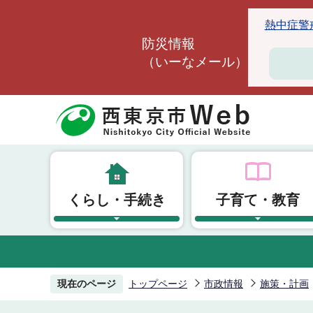
こ
熱中症警戒ア
の
防災情報
ペ
（いーなメール）
ー
ジ
の
先
頭
で
す
くらし・手続き
子育て・教育
現在のページ
トップページ
市政情報
施策・計画