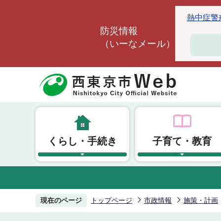
こ
熱中症警戒ア
の
防災情報
ペ
（いーなメール）
ー
ジ
の
先
頭
で
す
くらし・手続き
子育て・教育
現在のページ
トップページ
市政情報
施策・計画