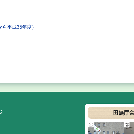
から平成35年度）
2
田無庁