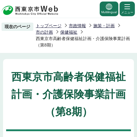
こ
の
Multilingual
メニュー
ペ
トップページ
市政情報
施策・計画
現在のページ
ー
市の計画
保健福祉
ジ
西東京市高齢者保健福祉計画・介護保険事業計画
（第8期）
の
先
頭
で
西東京市高齢者保健福祉
す
計画・介護保険事業計画
（第8期）