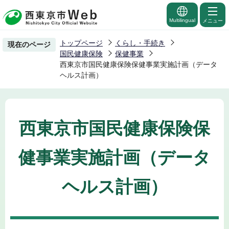
こ
の
Multilingual
メニュー
ペ
トップページ
くらし・手続き
現在のページ
ー
国民健康保険
保健事業
ジ
西東京市国民健康保険保健事業実施計画（データ
ヘルス計画）
の
先
頭
で
西東京市国民健康保険保
す
健事業実施計画（データ
ヘルス計画）