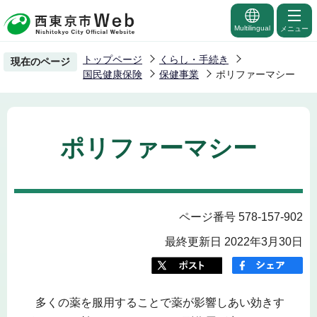
こ
の
Multilingual
メニュー
ペ
トップページ
くらし・手続き
現在のページ
ー
国民健康保険
保健事業
ポリファーマシー
ジ
の
先
ポリファーマシー
頭
で
す
ページ番号 578-157-902
最終更新日 2022年3月30日
多くの薬を服用することで薬が影響しあい効きす