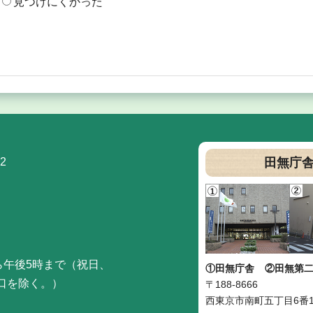
見つけにくかった
2
田無庁
ら午後5時まで（祝日、
①田無庁舎
②田無第
口を除く。）
〒188-8666
西東京市南町五丁目6番1