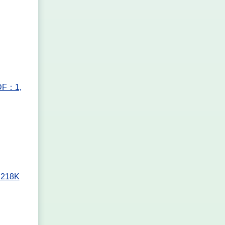
：1,
18K