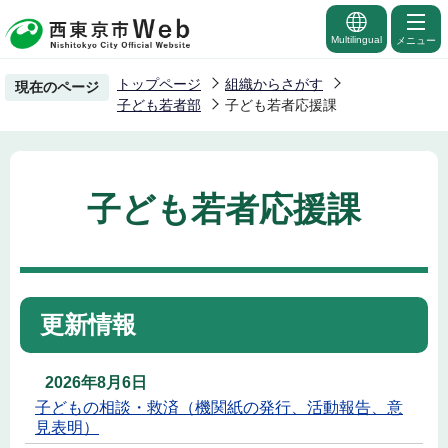
こ
の
Multilingual
メニュー
ペ
トップページ
組織からさがす
現在のページ
ー
子ども若者部
子ども若者応援課
ジ
の
先
子ども若者応援課
頭
で
す
更新情報
2026年8月6日
子どもの相談・救済（機関紙の発行、活動報告、意
見表明）