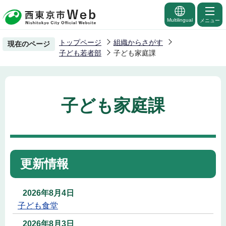
こ
の
Multilingual
メニュー
ペ
トップページ
組織からさがす
現在のページ
ー
子ども若者部
子ども家庭課
ジ
の
先
子ども家庭課
頭
で
す
更新情報
2026年8月4日
子ども食堂
2026年8月3日