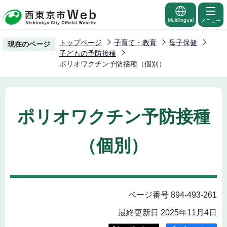
こ
の
Multilingual
メニュー
ペ
トップページ
子育て・教育
母子保健
現在のページ
ー
子どもの予防接種
ジ
ポリオワクチン予防接種（個別）
の
先
頭
ポリオワクチン予防接種
で
す
（個別）
ページ番号 894-493-261
最終更新日 2025年11月4日