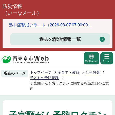
こ
防災情報
の
（いーなメール）
ペ
ー
熱中症警戒アラート（2026-08-07 07:00:09）
ジ
の
過去の配信情報一覧
先
頭
で
Multilingual
メニュー
す
トップページ
子育て・教育
母子保健
現在のページ
子どもの予防接種
子宮頸がん予防ワクチンに関する相談窓口のご案
内