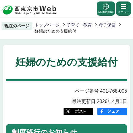
こ
の
Multilingual
メニュー
ペ
トップページ
子育て・教育
母子保健
現在のページ
ー
妊婦のための支援給付
ジ
の
先
妊婦のための支援給付
頭
で
す
ページ番号 401-768-005
最終更新日 2026年4月1日
制度移行のお知らせ