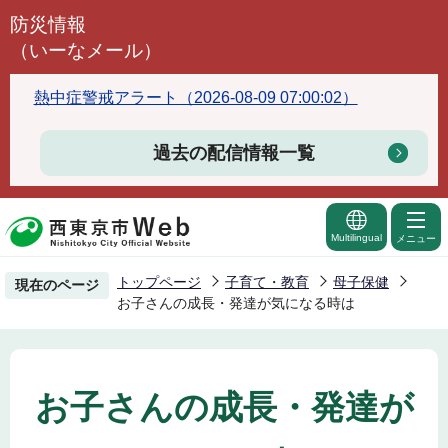
こ
防災情報
の
（いーなメール）
ペ
ー
熱中症警戒アラート（2026-08-09 07:00:02）
ジ
の
過去の配信情報一覧
先
頭
で
Multilingual
メニュー
す
トップページ
子育て・教育
母子保健
現在のページ
お子さんの成長・発達が気になる時は
お子さんの成長・発達が