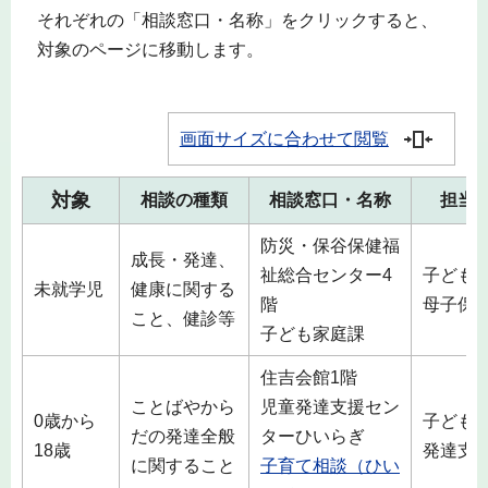
それぞれの「相談窓口・名称」をクリックすると、
対象のページに移動します。
画面サイズに合わせて閲覧
対象
相談の種類
相談窓口・名称
担当
防災・保谷保健福
成長・発達、
祉総合センター4
子ども
未就学児
健康に関する
階
母子保
こと、健診等
子ども家庭課
住吉会館1階
ことばやから
児童発達支援セン
0歳から
子ども
だの発達全般
ターひいらぎ
18歳
発達支
に関すること
子育て相談（ひい