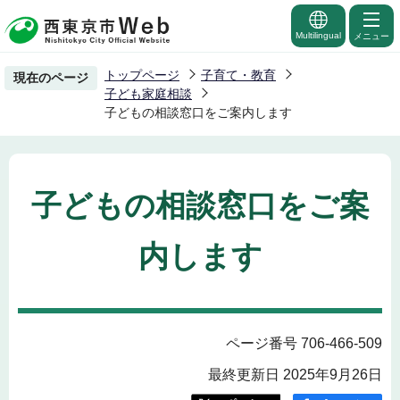
こ
の
Multilingual
メニュー
ペ
トップページ
子育て・教育
現在のページ
ー
子ども家庭相談
ジ
子どもの相談窓口をご案内します
の
先
頭
子どもの相談窓口をご案
で
す
内します
ページ番号 706-466-509
最終更新日 2025年9月26日