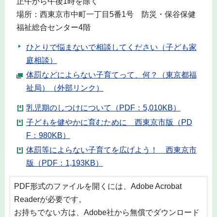
正午から午後1時を除く
場所：西東京市中町一丁目5番1号 防災・保谷保健
福祉総合センター4階
ひとりで悩まないで相談してください（子ども家
庭相談）
体罰などによらない子育てって、何？（東京都福
祉局）（外部リンク）
乳児期のしつけについて（PDF：5,010KB）
子どもを健やかに育むために 西東京市版（PD
F：980KB）
体罰等によらない子育てを広げよう！ 西東京市
版（PDF：1,193KB）
PDF形式のファイルを開くには、Adobe Acrobat
Readerが必要です。
お持ちでない方は、Adobe社から無償でダウンロード