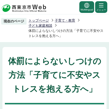
こ
の
Multilingual
メニュー
ペ
トップページ
子育て・教育
現在のページ
ー
子ども家庭相談
ジ
体罰によらないしつけの方法「子育てに不安やス
トレスを抱える方へ」
の
先
頭
で
体罰によらないしつけの
す
方法「子育てに不安やス
トレスを抱える方へ」