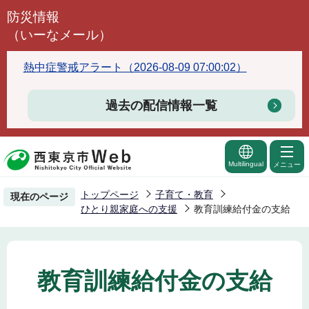
こ
防災情報
の
（いーなメール）
ペ
ー
熱中症警戒アラート（2026-08-09 07:00:02）
ジ
の
過去の配信情報一覧
先
頭
で
Multilingual
メニュー
す
トップページ
子育て・教育
現在のページ
ひとり親家庭への支援
教育訓練給付金の支給
教育訓練給付金の支給