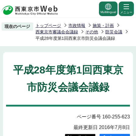
こ
の
Multilingual
メニュー
ペ
トップページ
市政情報
施策・計画
現在のページ
ー
西東京市審議会会議録
その他
防災会議
ジ
平成28年度第1回西東京市防災会議会議録
の
先
頭
平成28年度第1回西東京
で
す
市防災会議会議録
ページ番号 160-255-623
最終更新日 2016年7月8日