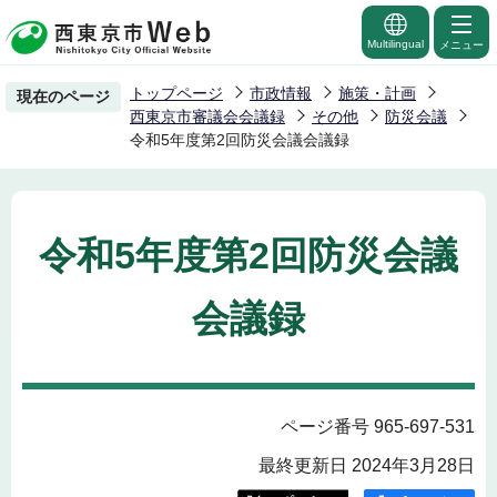
こ
の
Multilingual
メニュー
ペ
トップページ
市政情報
施策・計画
現在のページ
ー
西東京市審議会会議録
その他
防災会議
ジ
令和5年度第2回防災会議会議録
の
先
頭
令和5年度第2回防災会議
で
す
会議録
ページ番号 965-697-531
最終更新日 2024年3月28日