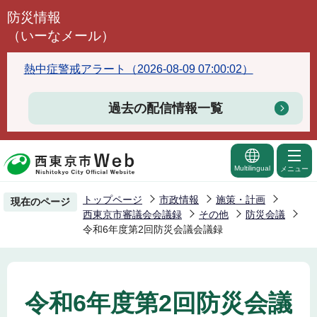
こ
防災情報
の
（いーなメール）
ペ
ー
熱中症警戒アラート（2026-08-09 07:00:02）
ジ
の
過去の配信情報一覧
先
頭
で
Multilingual
メニュー
す
トップページ
市政情報
施策・計画
現在のページ
西東京市審議会会議録
その他
防災会議
令和6年度第2回防災会議会議録
令和6年度第2回防災会議