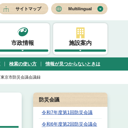
サイトマップ
Multilingual
市政情報
施設案内
覧
検索の使い方
情報が見つからないときは
西東京市防災会議会議録
防災会議
令和7年度第1回防災会議
令和6年度第2回防災会議会