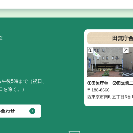
2
田無庁
ら午後5時まで（祝日、
①田無庁舎
②田無第
口を除く。）
〒188-8666
西東京市南町五丁目6番1
い合わせ