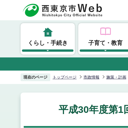
こ
の
ペ
ー
ジ
くらし・手続き
子育て・教育
の
先
頭
で
す
現在のページ
トップページ
市政情報
施策・計画
平成30年度第