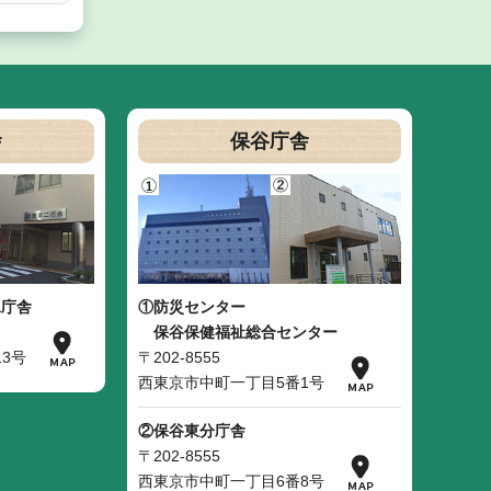
舎
保谷庁舎
二庁舎
①防災センター
保谷保健福祉総合センター
3号
〒202-8555
西東京市中町一丁目5番1号
②保谷東分庁舎
〒202-8555
西東京市中町一丁目6番8号