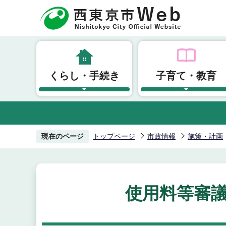
こ
の
ペ
ー
ジ
くらし・手続き
子育て・教育
の
先
頭
で
す
現在のページ
トップページ
市政情報
施策・計画
使用料等審議