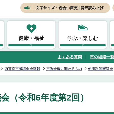
文字サイズ・色合い変更 | 音声読み上げ
健康・福祉
学ぶ・楽しむ
よくある質問
市の組織一
西東京市審議会会議録
市政全般に関わるもの
使用料等審議会
会（令和6年度第2回）