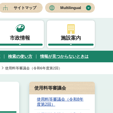
サイトマップ
Multilingual
市政情報
施設案内
覧
検索の使い方
情報が見つからないときは
使用料等審議会（令和6年度第2回）
使用料等審議会
使用料等審議会（令和8年
度第2回）