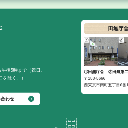
2
田無庁
ら午後5時まで（祝日、
①田無庁舎
②田無第
口を除く。）
〒188-8666
西東京市南町五丁目6番1
い合わせ