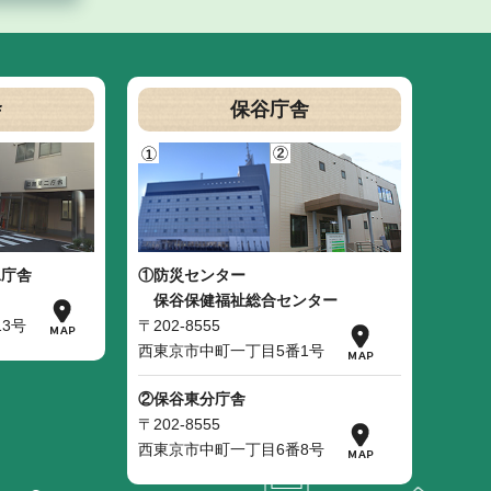
舎
保谷庁舎
二庁舎
①防災センター
保谷保健福祉総合センター
3号
〒202-8555
西東京市中町一丁目5番1号
②保谷東分庁舎
〒202-8555
西東京市中町一丁目6番8号