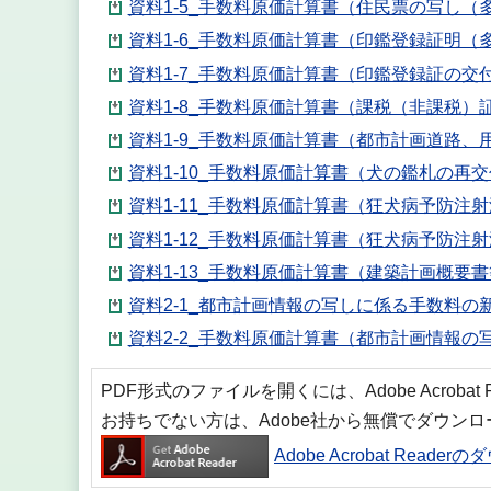
資料1-5_手数料原価計算書（住民票の写し（多
資料1-6_手数料原価計算書（印鑑登録証明（多
資料1-7_手数料原価計算書（印鑑登録証の交付）
資料1-8_手数料原価計算書（課税（非課税）証
資料1-9_手数料原価計算書（都市計画道路、
資料1-10_手数料原価計算書（犬の鑑札の再交付
資料1-11_手数料原価計算書（狂犬病予防注射済
資料1-12_手数料原価計算書（狂犬病予防注射
資料1-13_手数料原価計算書（建築計画概要書
資料2-1_都市計画情報の写しに係る手数料の新
資料2-2_手数料原価計算書（都市計画情報の写
PDF形式のファイルを開くには、Adobe Acrobat
お持ちでない方は、Adobe社から無償でダウン
Adobe Acrobat Reade