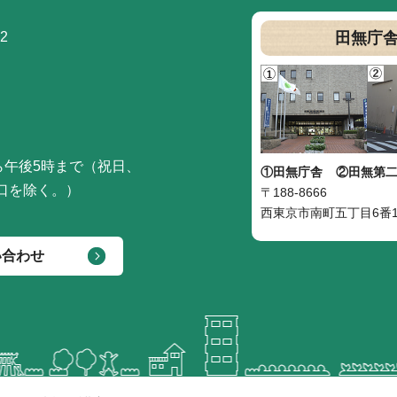
2
田無庁
ら午後5時まで（祝日、
①田無庁舎
②田無第
口を除く。）
〒188-8666
西東京市南町五丁目6番1
い合わせ