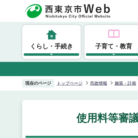
こ
の
ペ
ー
ジ
くらし・手続き
子育て・教育
の
先
頭
で
す
現在のページ
トップページ
市政情報
施策・計画
使用料等審議