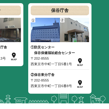
舎
保谷庁舎
二庁舎
①防災センター
保谷保健福祉総合センター
3号
〒202-8555
西東京市中町一丁目5番1号
②保谷東分庁舎
〒202-8555
西東京市中町一丁目6番8号