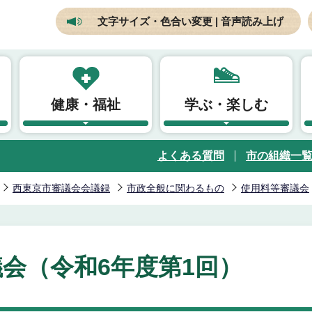
文字サイズ・色合い変更 | 音声読み上げ
健康・福祉
学ぶ・楽しむ
よくある質問
市の組織一
西東京市審議会会議録
市政全般に関わるもの
使用料等審議会
会（令和6年度第1回）