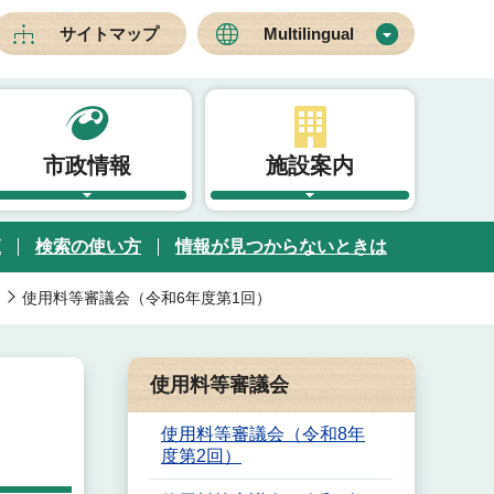
サイトマップ
Multilingual
市政情報
施設案内
覧
検索の使い方
情報が見つからないときは
使用料等審議会（令和6年度第1回）
使用料等審議会
使用料等審議会（令和8年
度第2回）