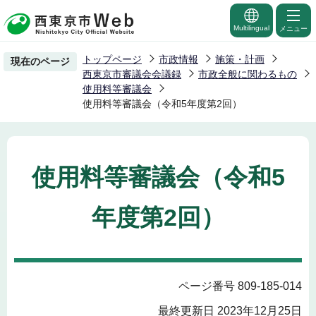
こ
の
Multilingual
メニュー
ペ
トップページ
市政情報
施策・計画
現在のページ
ー
西東京市審議会会議録
市政全般に関わるもの
ジ
使用料等審議会
使用料等審議会（令和5年度第2回）
の
先
頭
で
使用料等審議会（令和5
す
年度第2回）
ページ番号 809-185-014
最終更新日 2023年12月25日