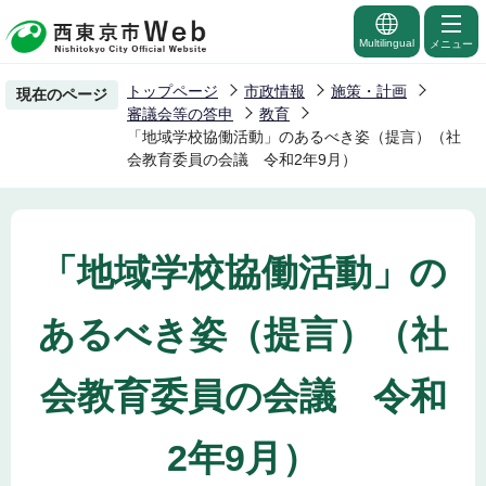
こ
の
Multilingual
メニュー
ペ
トップページ
市政情報
施策・計画
現在のページ
ー
審議会等の答申
教育
ジ
「地域学校協働活動」のあるべき姿（提言）（社
会教育委員の会議 令和2年9月）
の
先
頭
で
「地域学校協働活動」の
す
あるべき姿（提言）（社
会教育委員の会議 令和
2年9月）