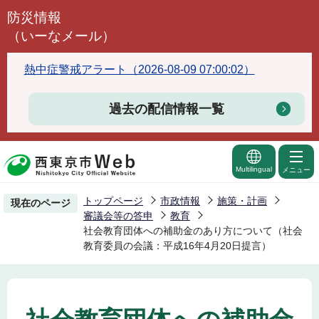
こ
防災情報
の
（いーなメール）
ペ
ー
熱中症警戒アラート（2026-08-09 07:00:02）
ジ
の
過去の配信情報一覧
先
頭
で
Multilingual
メニュー
す
トップページ
市政情報
施策・計画
現在のページ
審議会等の答申
教育
社会教育団体への補助金のあり方について（社会
教育委員の会議：平成16年4月20日提言）