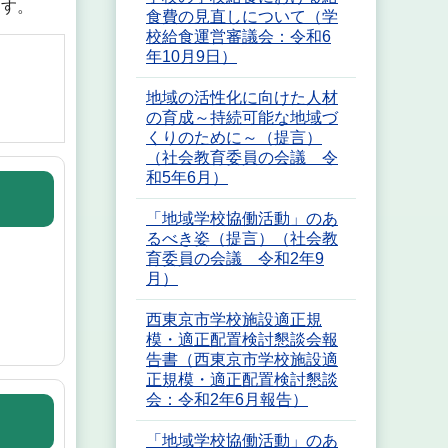
ます。
食費の見直しについて（学
校給食運営審議会：令和6
年10月9日）
地域の活性化に向けた人材
の育成～持続可能な地域づ
くりのために～（提言）
（社会教育委員の会議 令
和5年6月）
「地域学校協働活動」のあ
るべき姿（提言）（社会教
育委員の会議 令和2年9
月）
西東京市学校施設適正規
模・適正配置検討懇談会報
告書（西東京市学校施設適
正規模・適正配置検討懇談
会：令和2年6月報告）
「地域学校協働活動」のあ