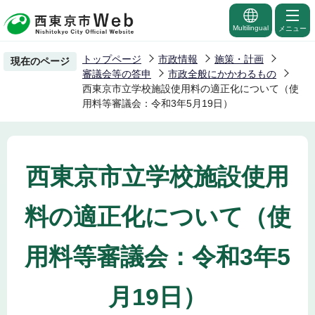
こ
の
Multilingual
メニュー
ペ
トップページ
市政情報
施策・計画
現在のページ
ー
審議会等の答申
市政全般にかかわるもの
ジ
西東京市立学校施設使用料の適正化について（使
用料等審議会：令和3年5月19日）
の
先
頭
で
西東京市立学校施設使用
す
料の適正化について（使
用料等審議会：令和3年5
月19日）